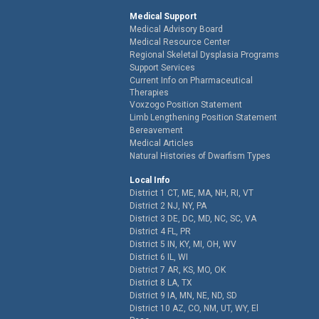
Medical Support
Medical Advisory Board
Medical Resource Center
Regional Skeletal Dysplasia Programs
Support Services
Current Info on Pharmaceutical
Therapies
Voxzogo Position Statement
Limb Lengthening Position Statement
Bereavement
Medical Articles
Natural Histories of Dwarfism Types
Local Info
District 1 CT, ME, MA, NH, RI, VT
District 2 NJ, NY, PA
District 3 DE, DC, MD, NC, SC, VA
District 4 FL, PR
District 5 IN, KY, MI, OH, WV
District 6 IL, WI
District 7 AR, KS, MO, OK
District 8 LA, TX
District 9 IA, MN, NE, ND, SD
District 10 AZ, CO, NM, UT, WY, El