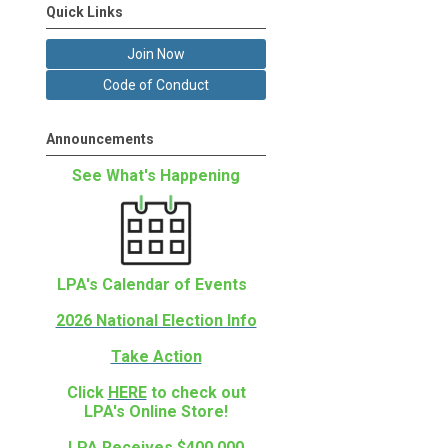
Quick Links
Join Now
Code of Conduct
Announcements
See What's Happening
LPA's Calendar of Events
2026 National Election Info
Take Action
Click
HERE
to check out
LPA's Online Store!
LPA Receives $400,000