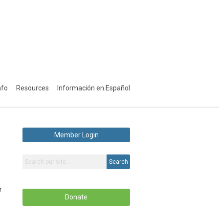
nfo
Resources
Información en Español
Member Login
Search
r
Donate