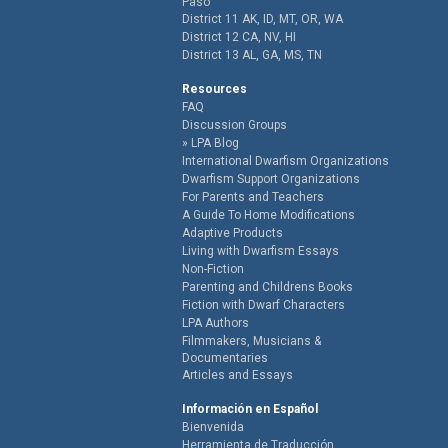
Paso
District 11 AK, ID, MT, OR, WA
District 12 CA, NV, HI
District 13 AL, GA, MS, TN
Resources
FAQ
Discussion Groups
LPA Blog
International Dwarfism Organizations
Dwarfism Support Organizations
For Parents and Teachers
A Guide To Home Modifications
Adaptive Products
Living with Dwarfism Essays
Non-Fiction
Parenting and Childrens Books
Fiction with Dwarf Characters
LPA Authors
Filmmakers, Musicians &
Documentaries
Articles and Essays
Información en Español
Bienvenida
Herramienta de Traducción